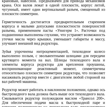
крановый, навесной. Предназначен для привода механизмов
крана. Оси валов лежат в одной плоскости, корпус литой,
чугунный, имеет один вертикальный разъем, смещенный из
плоскости симметрии.
Герметичность достигается предварительным старением
корпуса и малыми допусками плоскостности поверхностей
разъема, применением пасты «Унигерм 1». Расточки под
подшипники выполнены глухими, что устраняет возможность
утечки масла через крышки, уменьшает габариты и массу,
улучшает внешний вид редуктора.
Зубья упрочнены нитроцементацией, тихоходное колесо
выполнено полым, с эвольвентными шлицами для передачи
крутящего момента на вал. Шлицы тихоходного вала и
элементы корпуса редуктора для крепления проушины,
воспринимающие реактивный момент, симметричны
относительно плоскости симметрии редуктора, что позволяет
насаживать редуктор вместе с двигателем любой стороной на
вал рабочей машины.
Редуктор может работать в наклонном положении, однако ось
быстроходного вала должна быть выше оси тихоходного вала.
Смазывается редуктор полужидким маслом «Трансол 200».
Для обеспечения подачи масла к быстроходной паре и
верхним подшипникам на тихоходном валу предусмотрено