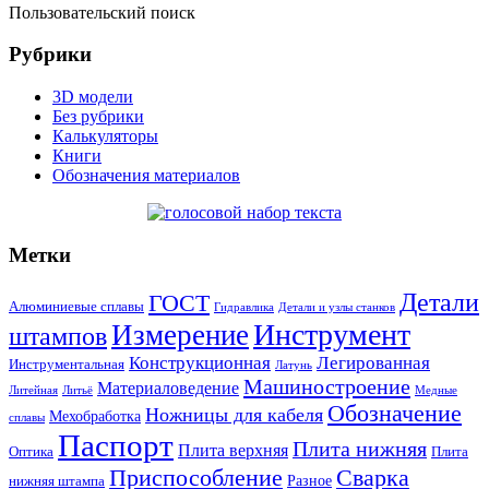
Пользовательский поиск
Рубрики
3D модели
Без рубрики
Калькуляторы
Книги
Обозначения материалов
Метки
Детали
ГОСТ
Алюминиевые сплавы
Гидравлика
Детали и узлы станков
Инструмент
Измерение
штампов
Конструкционная
Легированная
Инструментальная
Латунь
Машиностроение
Материаловедение
Литейная
Литьё
Медные
Обозначение
Ножницы для кабеля
Мехобработка
сплавы
Паспорт
Плита нижняя
Плита верхняя
Оптика
Плита
Сварка
Приспособление
Разное
нижняя штампа