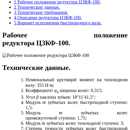
1
Рабочее положение редуктора Ц3КФ-100.
2
Технические данные.
3
Технические требования.
4
Описание редуктора Ц3КФ-100.
5
Вариант исполнения быстроходного вала.
Рабочее положение
редуктора Ц3КФ-100.
Технические данные.
Номинальный крутящий момент на тихоходном
валу: 355 Н⋅м;
Коэффициент
φ
ширины колес: 0,315;
а
Угол
β
наклона зубьев: 18°11′41,5″;
Модуль
m
зубчатых колес быстроходной ступени:
1,5;
Модуль
m
зубчатых колес
промежуточной ступени: 1,75;
Модуль
m
зубчатых колес тихоходной ступени: 3;
Степень точности зубчатых колес быстроходной