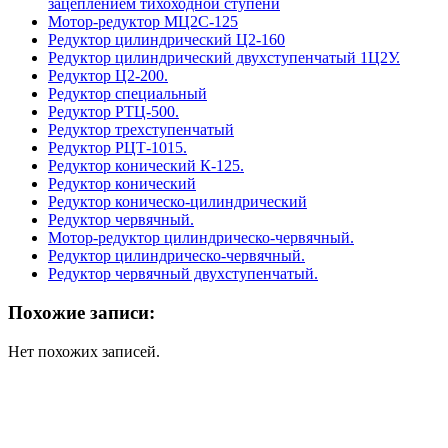
зацеплением тихоходной ступени
Мотор-редуктор МЦ2С-125
Редуктор цилиндрический Ц2-160
Редуктор цилиндрический двухступенчатый 1Ц2У.
Редуктор Ц2-200.
Редуктор специальный
Редуктор РТЦ-500.
Редуктор трехступенчатый
Редуктор РЦТ-1015.
Редуктор конический К-125.
Редуктор конический
Редуктор коническо-цилиндрический
Редуктор червячный.
Мотор-редуктор цилиндрическо-червячный.
Редуктор цилиндрическо-червячный.
Редуктор червячный двухступенчатый.
Похожие записи:
Нет похожих записей.