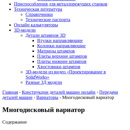
Приспособления для металлорежущих станков
Техническая литература
Справочники
Технические паспорта
Онлайн калькуляторы
3D-модели
Детали штампов 3D
Втулки направляющие
Колонки направляющие
Матрицы штампов
Плиты верхние штампов
Плиты нижние штампов
Хвостовики штампов
3D-модели из видео «Проектирование в
SolidWorks»
Разные 3Д модели
Главная
›
Конструкции деталей машин онлайн
›
Передачи
деталей машин
›
Вариаторы
›
Многодисковый вариатор
Многодисковый вариатор
Содержание