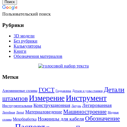
Пользовательский поиск
Рубрики
3D модели
Без рубрики
Калькуляторы
Книги
Обозначения материалов
Метки
Детали
ГОСТ
Алюминиевые сплавы
Гидравлика
Детали и узлы станков
Инструмент
Измерение
штампов
Конструкционная
Легированная
Инструментальная
Латунь
Машиностроение
Материаловедение
Литейная
Литьё
Медные
Обозначение
Ножницы для кабеля
Мехобработка
сплавы
Паспорт