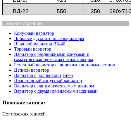
ВД-
22
550
350
680х71
Соседние страницы
Конусный вариатор
Лобовые двухпоточные вариаторы
Шаровой вариатор ВБ-40
Торовый вариатор
Вариатор с раздвижными конусами и
самазатягивающимся жестким кольцом
Ременный вариатор с широким клиновым ремнем
Цепной вариатор
Вариатор с роликовой цепью
Планетарный конусный вариатор
Вариатор с одним изменяемым шкивом
Вариатор с двумя изменяемыми шкивами
Похожие записи:
Нет похожих записей.