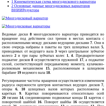
1
Кинематическая схема многодискового вариатора
2
Основные данные многодисковых вариаторов
ВНИИРедуктора
Ведомые диски
8
многодискового вариатора приводятся во
вращение под действием сил трения в местах контакта с
расположенными между дисками ведущими дисками
7
. Они в
свою очередь набраны в пакеты на трех шлицевых валах
5
,
приводимых от ведущего вала
3
через центральное зубчатое
колесо
2
и три пары зубчатых колес
1
,
4
. Предварительное
поджатие дисков
8
осуществляется пружиной
17
, а поджатие
силой, соответствующей передаваемому моменту, кулачково-
роликовым механизмом
15
, расположенным в шлицевом
барабане
19
ведомого вала
18
.
Регулирование частоты вращения осуществляется изменением
радиуса окружности центров контактных ведущих дисков
7
,
опоры
6
,
10
шлицевых валов которых расположены в
каретках
9
. Каретки поворачиваются относительно осей
20
тягами
14
, соединяющими подвижные концы
11
кареток с
поворотной шайбой
16
. Поворот шайбы
16
осуществляется