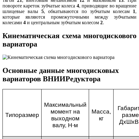
тягой
21
, винтовым механизмом
12
и маховиком
13
. При
повороте кареток зубчатые колеса
4
, приводящие во вращение
шлицевые валы
5
, обкатываются по зубчатым колесам
1
,
которые являются промежуточными между зубчатыми
колесами
4
и центральным зубчатым колесом
2
.
Кинематическая схема многодискового
вариатора
Основные данные многодисковых
вариаторов ВНИИРедуктора
Максимальный
Габари
момент на
Масса,
Типоразмер
разм
выходном
кг
ДхШхВ
валу, Н∙м