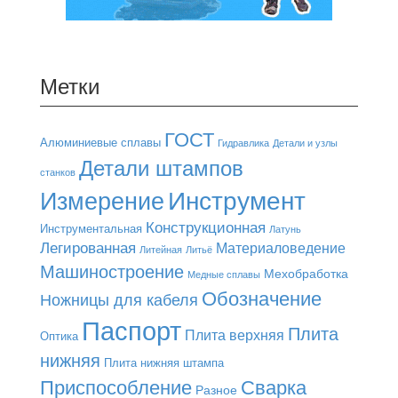
Метки
ГОСТ
Алюминиевые сплавы
Гидравлика
Детали и узлы
Детали штампов
станков
Инструмент
Измерение
Конструкционная
Инструментальная
Латунь
Легированная
Материаловедение
Литейная
Литьё
Машиностроение
Мехобработка
Медные сплавы
Обозначение
Ножницы для кабеля
Паспорт
Плита
Плита верхняя
Оптика
нижняя
Плита нижняя штампа
Приспособление
Сварка
Разное