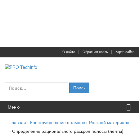
Перейти к содержимому
Перейти к главному меню
О сайте
Обратная связь
Карта сайта
Найти:
Меню
Главная
›
Конструирование штампов
›
Раскрой материала
›
Определение рационального раскроя полосы (ленты)