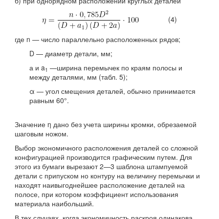
б) при однорядном расположении круглых деталей
(4)
где n — число параллельно расположенных рядов;
D — диаметр детали, мм;
а и a
—ширина перемычек по краям полосы и
1
между деталями, мм (табл. 5);
α — угол смещения деталей, обычно принимается
равным 60°.
Значение η дано без учета ширины кромки, обрезаемой
шаговым ножом.
Выбор экономичного расположения деталей со сложной
конфигурацией произво­дится графическим путем. Для
этого из бумаги вырезают 2—3 шаблона штампуемой
детали с припуском но контуру на величину перемычки и
находят наивыгоднейшее расположение деталей на
полосе, при котором коэффициент использования
материала наибольший.
В тех случаях, когда экономичность раскроя одинакова