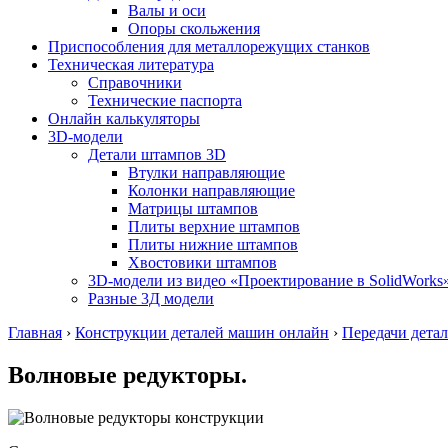
Валы и оси
Опоры скольжения
Приспособления для металлорежущих станков
Техническая литература
Справочники
Технические паспорта
Онлайн калькуляторы
3D-модели
Детали штампов 3D
Втулки направляющие
Колонки направляющие
Матрицы штампов
Плиты верхние штампов
Плиты нижние штампов
Хвостовики штампов
3D-модели из видео «Проектирование в SolidWorks
Разные 3Д модели
Главная
›
Конструкции деталей машин онлайн
›
Передачи дета
Волновые редукторы.