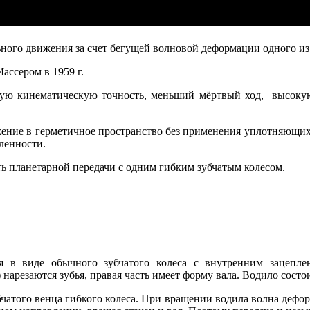
ого движения за счет бегущей волновой деформации одного из 
ассером в 1959 г.
ую кинематическую точность, меньший мёртвый ход, высокую 
жение в герметичное пространство без применения уплотняющих 
ленности.
ь плане­тарной передачи с одним гибким зубчатым колесом.
 в виде обычного зубчатого колеса с внутренним зацеплени
нарезаются зубья, правая часть имеет форму вала. Водило состо
бчатого венца гибкого колеса. При вращении водила волна дефор