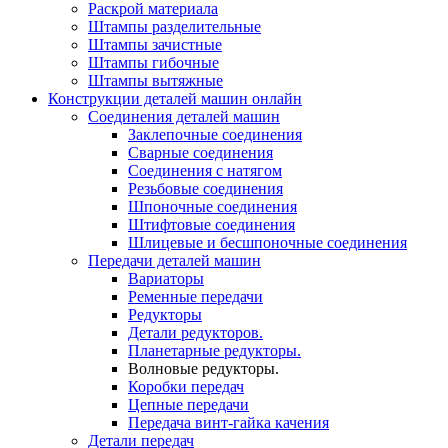
Раскрой материала
Штампы разделительные
Штампы зачистные
Штампы гибочные
Штампы вытяжные
Конструкции деталей машин онлайн
Соединения деталей машин
Заклепочные соединения
Сварные соединения
Соединения с натягом
Резьбовые соединения
Шпоночные соединения
Штифтовые соединения
Шлицевые и бесшпоночные соединения
Передачи деталей машин
Вариаторы
Ременные передачи
Редукторы
Детали редукторов.
Планетарные редукторы.
Волновые редукторы.
Коробки передач
Цепные передачи
Передача винт-гайка качения
Детали передач