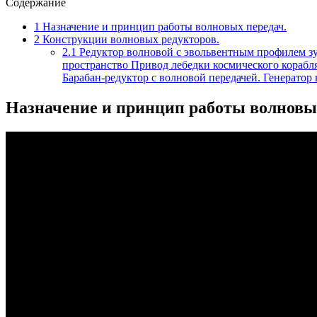
Содержание
1
Назначение и принцип работы волновых передач.
2
Конструкции волновых редукторов.
2.1
Редуктор волновой с эвольвентным профилем зу
пространство Привод лебедки космического корабл
Барабан-редуктор с волновой передачей. Генератор
Назначение и принцип работы волновых