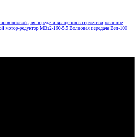
ор волновой для передачи вращения в герметизированное
ой мотор-редуктор МВз2-160-5,5 Волновая передача Взп-100