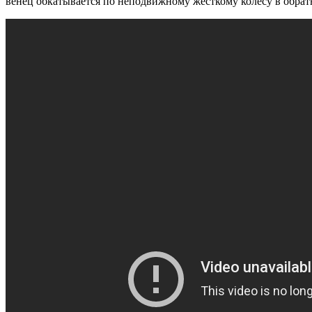
венец обкатывается по не­подвижному жесткому колесу в обрат