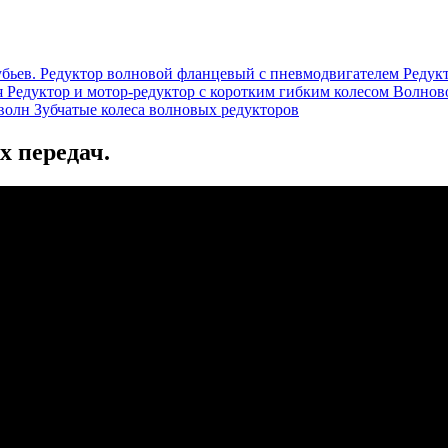
бьев. Редуктор волновой фланцевый с пневмодвигателем Редукт
я Редуктор и мотор-редуктор с коротким гибким колесом Волнов
 волн Зубчатые колеса волновых редукторов
 передач.