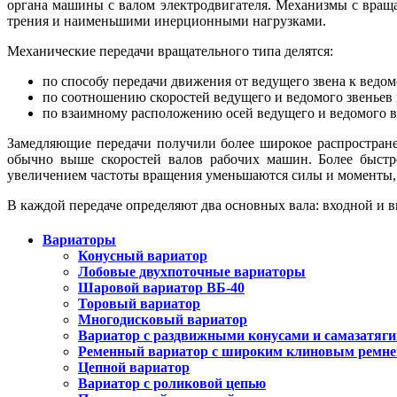
органа машины с валом электродвигателя. Механизмы с вра
трения и наименьшими инерционными нагрузками.
Механические передачи вращательного типа делятся:
по способу передачи движения от ведущего звена к ведо
по соотношению скоростей ведущего и ведомого звеньев
по взаимному расположению осей ведущего и ведомого в
Замедляющие передачи получили более широкое распростране
обычно выше скоростей валов рабочих машин. Более быст
увеличением частоты вращения уменьшаются силы и моменты, д
В каждой передаче определяют два основных вала: входной и
Вариаторы
Конусный вариатор
Лобовые двухпоточные вариаторы
Шаровой вариатор ВБ-40
Торовый вариатор
Многодисковый вариатор
Вариатор с раздвижными конусами и самазатя
Ременный вариатор с широким клиновым ремн
Цепной вариатор
Вариатор с роликовой цепью