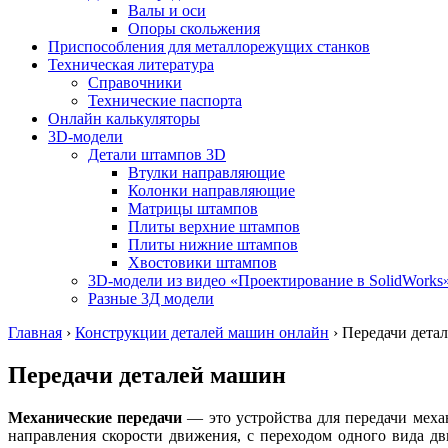
Валы и оси
Опоры скольжения
Приспособления для металлорежущих станков
Техническая литература
Справочники
Технические паспорта
Онлайн калькуляторы
3D-модели
Детали штампов 3D
Втулки направляющие
Колонки направляющие
Матрицы штампов
Плиты верхние штампов
Плиты нижние штампов
Хвостовики штампов
3D-модели из видео «Проектирование в SolidWorks
Разные 3Д модели
Главная
›
Конструкции деталей машин онлайн
›
Передачи дета
Передачи деталей машин
Механические передачи
—
это устройства для передачи мех
направления скорости движения, с переходом одного вида д