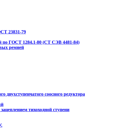
СТ 23831-79
по ГОСТ 1284.1-80 (СТ СЭВ 4481-84)
вых ремней
о двухступенчатого соосного редуктора
ый
 зацеплением тихоходной ступени
.