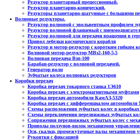
Редуктор планетарный прецессионный.
Редуктор планетарно-конический.
Редукторы планетарно-шатунные с большими п
Волновые редукторы.
Редуктор волновой с эвольвентным профилем зу
Редуктор волновой фланцевый с пневмодвигате
Редуктор волновой для передачи вращения в ге
Привод лебедки космического корабля
Редуктор и мотор-редуктор с коротким гибким к
Волновой мотор-редуктор МВз2-160-5,5
Волновая передача Взп-100
Барабан-редуктор с волновой передачей.
Генератор волн
Зубчатые колеса волновых редукторов
Коробки передач
Коробка передач токарного станка 1Э610
Коробка передач с электромагнитными муфтами
Коробка передач автомобиля КамАЗ-5320
Коробка передач с дифференциалом автомобиля
Схемы расположения зубчатых колес в коробках
Схемы переключения передвижных зубчатых ко
Сопряжения передвижных зубчатых колес с мех
Приводы ползунов-вилок механизмов управлени
Оси, скалки, промежуточные валы механизмов у
Рукоятки с фиксацией