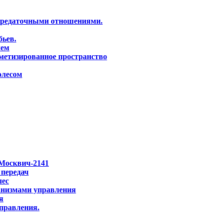
ередаточными отношениями.
бьев.
лем
рметизированное пространство
олесом
 Москвич-2141
 передач
лес
анизмами управления
я
правления.