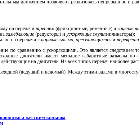
щательным движением позволяют реализовать непрерывное и ра
мому на передачи
трением
(фрикционные, ременные) и
зацеплени
 на
замедляющие
(редукторы) и
ускоряющие
(мультипликаторы);
алов на передачи с
параллельными
,
пресекающимися
и
перекрещ
ние по сравнению с ускоряющими. Это является следствием тог
роходные двигатели имеют меньшие габаритные размеры по 
ействующие на двигатель. Из всех типов передач наиболее рас
 выходной (ведущий и ведомый). Между этими валами в многост
гивающимся жестким кольцом
ем