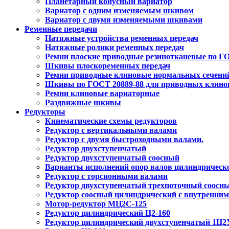
Планетарный конусный вариатор
Вариатор с одним изменяемым шкивом
Вариатор с двумя изменяемыми шкивами
Ременные передачи
Натяжные устройства ременных передач
Натяжные ролики ременных передач
Ремни плоские приводные резинотканевые по ГО
Шкивы плоскоременных передач
Ремни приводные клиновые нормальных сечений 
Шкивы по ГОСТ 20889-88 для приводных клино
Ремни клиновые вариаторные
Раздвижные шкивы
Редукторы
Кинематические схемы редукторов
Редуктор с вертикальными валами
Редуктор с двумя быстроходными валами.
Редуктор двухступенчатый
Редуктор двухступенчатый соосный
Варианты исполнений опор валов цилиндрическог
Редуктор с торсионными валами
Редуктор двухступенчатый трехпоточный соосн
Редуктор соосный цилиндрический с внутренним
Мотор-редуктор МЦ2С-125
Редуктор цилиндрический Ц2-160
Редуктор цилиндрический двухступенчатый 1Ц2У