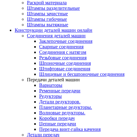
Раскрой материала
Штампы разделительные
Штампы зачистные
Штампы гибочные
Штампы вытяжные
Конструкции деталей машин онлайн
Соединения деталей машин
Заклепочные соединения
Сварные соединения
Соединения с натягом
Резьбовые соединения
Шпоночные соединения
Штифтовые соединения
Шлицевые и бесшпоночные соединения
Передачи деталей машин
Вариаторы
Ременные передачи
Редукторы
Детали редукторов.
Планетарные редукторы.
Волновые редукторы.
Коробки передач
Цепные передачи
Передача винт-гайка качения
Детали передач