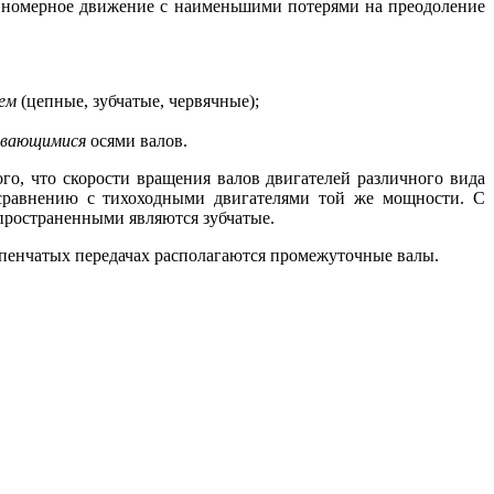
вномерное движение с наименьшими потерями на преодоление
ем
(цепные, зубчатые, червячные);
ивающимися
осями валов.
о, что скорости вращения валов двигателей различного вида
сравнению с тихоходными двигателями той же мощности. С
пространенными являются зубчатые.
упенчатых передачах располагаются промежуточные валы.