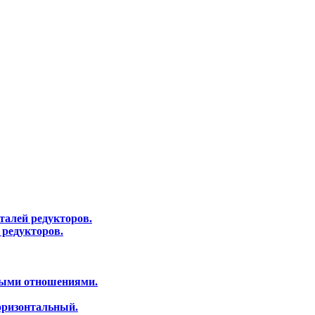
талей редукторов.
редукторов.
ными отношениями.
оризонтальный.