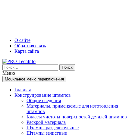
Перейти
Перейти
О сайте
к
к
Обратная связь
содержимому
главному
Карта сайта
меню
Найти:
Меню
Мобильное меню переключения
Главная
Конструирование штампов
Общие сведения
Материалы, применяемые для изготовления
штампов
Классы чистоты поверхностей деталей штампов
Раскрой материала
Штампы разделительные
Штампы зачистные