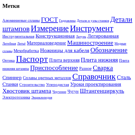
Метки
Детали
ГОСТ
Алюминиевые сплавы
Гидравлика
Детали и узлы станков
Инструмент
Измерение
штампов
Конструкционная
Легированная
Инструментальная
Латунь
Машиностроение
Материаловедение
Литейная
Литьё
Медные
Обозначение
Ножницы для кабеля
Мехобработка
сплавы
Паспорт
Плита нижняя
Плита верхняя
Оптика
Плита
Сварка
Приспособление
Разное
нижняя штампа
Справочник
Сталь
Спиннер
Сплавы цветных металлов
Станки
Уроки проектирования
Строительство
Углеродистая
Хвостовик штампа
Штангенциркуль
Чугун
Черчение
Электротехника
Энциклопедия