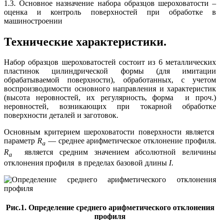
1.3. Основное назначение набора образцов шероховатости –
оценка и контроль поверхностей при обработке в
машиностроении
Технические характеристики.
Набор образцов шероховатостей состоит из 6 металлических
пластинок цилиндрической формы (для имитации
обрабатываемой поверхности), обработанных, с учетом
воспроизводимости основного направления и характеристик
(высота неровностей, их регулярность, форма и проч.)
неровностей, возникающих при токарной обработке
поверхности деталей и заготовок.
Основным критерием шероховатости поверхности является
параметр
R
— среднее арифметическое отклонение про­филя.
a
R
является средним значением аб­солютной величины
a
отклонения профиля в пределах базовой длины
I
.
Рис.1. Определение среднего арифметического отклонения
профиля