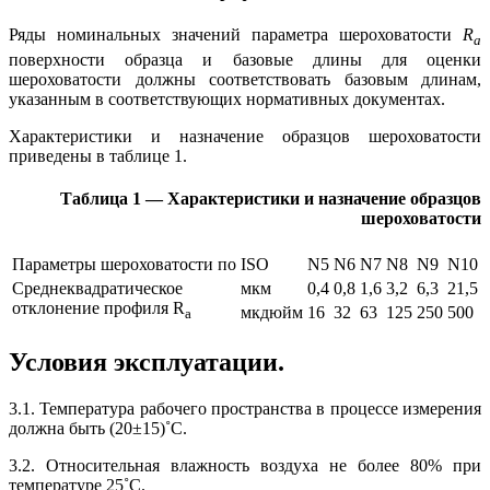
Ряды номинальных значений параметра шероховатости
R
a
поверхности образца и базовые длины для оценки
шероховатости должны соответствовать базовым длинам,
указанным в соответствующих нормативных документах.
Характеристики и назначение образцов шероховатости
приведены в таблице 1.
Таблица 1 — Характеристики и назначение образцов
шероховатости
Параметры шероховатости по ISO
N5
N6
N7
N8
N9
N10
Среднеквадратическое
мкм
0,4
0,8
1,6
3,2
6,3
21,5
отклонение профиля R
мкдюйм
16
32
63
125
250
500
a
Условия эксплуатации.
3.1. Температура рабочего пространства в процессе измерения
должна быть (20±15)˚С.
3.2. Относительная влажность воздуха не более 80% при
температуре 25˚С.