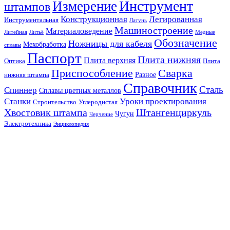
Инструмент
Измерение
штампов
Конструкционная
Легированная
Инструментальная
Латунь
Машиностроение
Материаловедение
Литейная
Литьё
Медные
Обозначение
Ножницы для кабеля
Мехобработка
сплавы
Паспорт
Плита нижняя
Плита верхняя
Оптика
Плита
Сварка
Приспособление
Разное
нижняя штампа
Справочник
Сталь
Спиннер
Сплавы цветных металлов
Станки
Уроки проектирования
Строительство
Углеродистая
Хвостовик штампа
Штангенциркуль
Чугун
Черчение
Электротехника
Энциклопедия