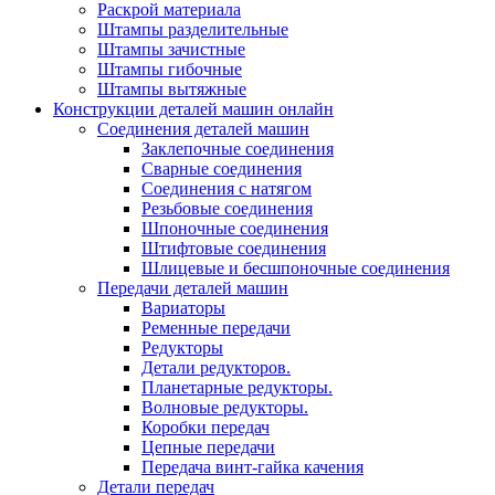
Раскрой материала
Штампы разделительные
Штампы зачистные
Штампы гибочные
Штампы вытяжные
Конструкции деталей машин онлайн
Соединения деталей машин
Заклепочные соединения
Сварные соединения
Соединения с натягом
Резьбовые соединения
Шпоночные соединения
Штифтовые соединения
Шлицевые и бесшпоночные соединения
Передачи деталей машин
Вариаторы
Ременные передачи
Редукторы
Детали редукторов.
Планетарные редукторы.
Волновые редукторы.
Коробки передач
Цепные передачи
Передача винт-гайка качения
Детали передач