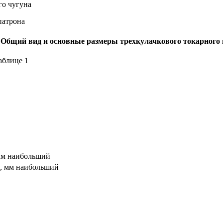
го чугуна
 Общий вид и основные размеры трехкулачкового токарного 
аблице 1
мм наибольший
х, мм наибольший