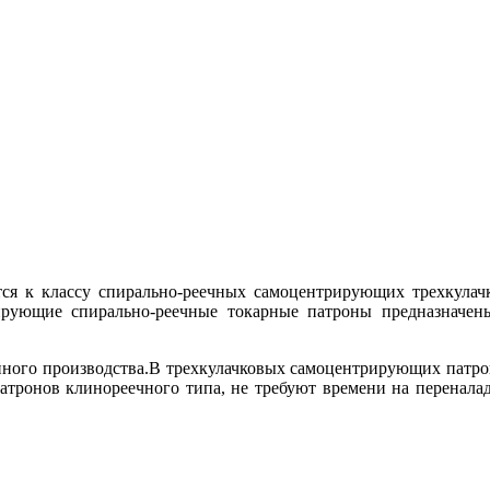
ся к классу спирально-реечных самоцентрирующих трехкулач
рующие спирально-реечные токарные патроны предназначены
йного производства.В трехкулачковых самоцентрирующих патро
тронов клинореечного типа, не требуют времени на переналадк