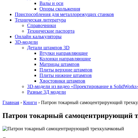
Валы и оси
Опоры скольжения
Приспособления для металлорежущих станков
Техническая литература
Справочники
Технические паспорта
Онлайн калькуляторы
3D-модели
Детали штампов 3D
Втулки направляющие
Колонки направляющие
Матрицы штампов
Плиты верхние штампов
Плиты нижние штампов
Хвостовики штампов
3D-модели из видео «Проектирование в SolidWorks
Разные 3Д модели
Главная
›
Книги
›
Патрон токарный самоцентрирующий трехку
Патрон токарный самоцентрирующий т