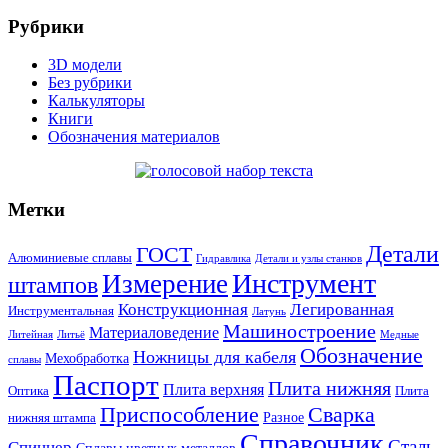
Рубрики
3D модели
Без рубрики
Калькуляторы
Книги
Обозначения материалов
Метки
Детали
ГОСТ
Алюминиевые сплавы
Гидравлика
Детали и узлы станков
Инструмент
Измерение
штампов
Конструкционная
Легированная
Инструментальная
Латунь
Машиностроение
Материаловедение
Литейная
Литьё
Медные
Обозначение
Ножницы для кабеля
Мехобработка
сплавы
Паспорт
Плита нижняя
Плита верхняя
Оптика
Плита
Сварка
Приспособление
Разное
нижняя штампа
Справочник
Сталь
Спиннер
Сплавы цветных металлов