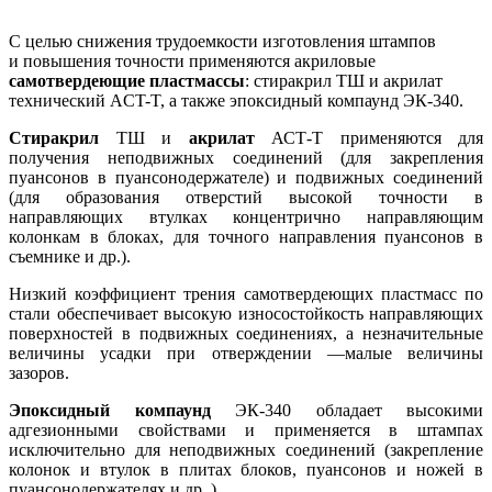
С целью снижения трудоемкости изготовления штампов
и повышения точности применяются акриловые
самотвердеющие пластмассы
: стиракрил ТШ и акрилат
технический АCT-T, а также эпоксидный компаунд ЭК-340.
Стиракрил
TШ и
акрилат
АСТ-Т применяются для
получения неподвижных сое­динений (для закрепления
пуансонов в пуансонодержателе) и подвижных соединений
(для образования отверстий высокой точности в
направляющих втулках концентрично направляющим
колонкам в блоках, для точного направления пуансонов в
съемнике и др.).
Низкий коэффициент трения самотвердеющих пластмасс по
стали обеспечивает высокую износостойкость направляющих
поверхностей в подвижных соединениях, а незна­чительные
величины усадки при отверждении —малые величины
зазоров.
Эпоксидный компаунд
ЭК-340 обладает высокими
адгезионными свойствами и применяется в штампах
исключительно для неподвижных соединений (закрепление
коло­нок и втулок в плитах блоков, пуансонов и ножей в
пуансонодержателях и др. ).