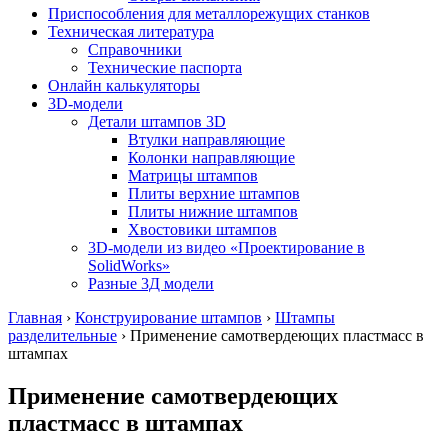
Приспособления для металлорежущих станков
Техническая литература
Справочники
Технические паспорта
Онлайн калькуляторы
3D-модели
Детали штампов 3D
Втулки направляющие
Колонки направляющие
Матрицы штампов
Плиты верхние штампов
Плиты нижние штампов
Хвостовики штампов
3D-модели из видео «Проектирование в
SolidWorks»
Разные 3Д модели
Главная
›
Конструирование штампов
›
Штампы
разделительные
›
Применение самотвердеющих пластмасс в
штампах
Применение самотвердеющих
пластмасс в штампах