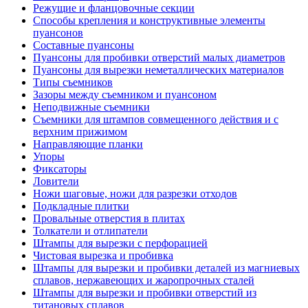
Режущие и фланцовочные секции
Способы крепления и конструктивные элементы
пуансонов
Составные пуансоны
Пуансоны для пробивки отверстий малых диаметров
Пуансоны для вырезки неметаллических материалов
Типы съемников
Зазоры между съемником и пуансоном
Неподвижные съемники
Съемники для штампов совмещенного действия и с
верхним прижимом
Направляющие планки
Упоры
Фиксаторы
Ловители
Ножи шаговые, ножи для разрезки отходов
Подкладные плитки
Провальные отверстия в плитах
Толкатели и отлипатели
Штампы для вырезки с перфорацией
Чистовая вырезка и пробивка
Штампы для вырезки и пробивки деталей из магниевых
сплавов, нержавеющих и жаропрочных сталей
Штампы для вырезки и пробивки отверстий из
титановых сплавов