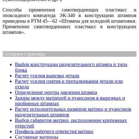
Способы применения самотвердеющих пластмасс и
эпоксидного компаунда ЭК-340 в конструкциях штампов
приведены в РТМ 45—62 «Штампы для холодной штам­повки.
Применение самотвердеюших пластмасс в конструкциях
штампов».
Соседние страницы
Выбор конструкции разделительного штампа и типа
блока
Расчет усилия вырезки детали
Расчет усилия снятия и проталкивания детали или
отхода
Определение центра давления штампа
Зазоры между матрицей и пуансоном в вырезных и
пробивных штампах
Расчет исполнительных размеров матриц и пуансонов
разделительных штампов
Выбор габаритов матриц, расположение крепежных
отерстий
Профиль рабочего отверстия матриц
Составные матрицы