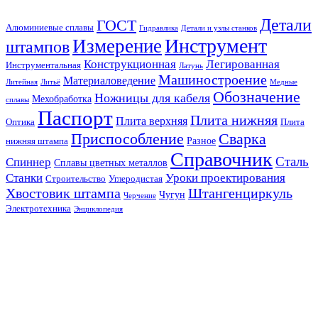
Детали
ГОСТ
Алюминиевые сплавы
Гидравлика
Детали и узлы станков
Инструмент
Измерение
штампов
Конструкционная
Легированная
Инструментальная
Латунь
Машиностроение
Материаловедение
Литейная
Литьё
Медные
Обозначение
Ножницы для кабеля
Мехобработка
сплавы
Паспорт
Плита нижняя
Плита верхняя
Оптика
Плита
Сварка
Приспособление
Разное
нижняя штампа
Справочник
Сталь
Спиннер
Сплавы цветных металлов
Станки
Уроки проектирования
Строительство
Углеродистая
Хвостовик штампа
Штангенциркуль
Чугун
Черчение
Электротехника
Энциклопедия